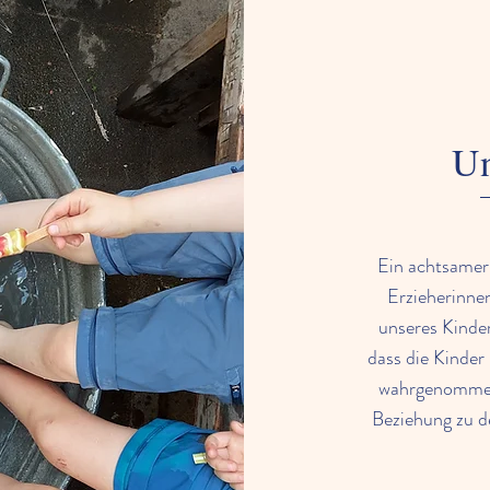
U
Ein achtsamer
Erzieherinnen
unseres Kinde
dass die Kinder 
wahrgenommen 
Beziehung zu d