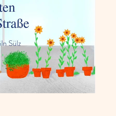
ten
Straße
öln Sülz